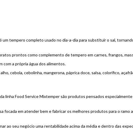
 um tempero completo usado no dia-a-dia para substituir o sal, tornando
atos prontos como complemento de tempero em carnes, frangos, massas, 
am com a própria água dos alimentos.
alho, cebola, cebolinha, mangerona, páprica doce, salsa, colorífico, açafr
da linha Food Service Mixtemper são produtos pensados especialmente pa
 focada em atender bem e fabricar os melhores produtos para o ramo al
r ao seu negócio uma rentabilidade acima da média e dentro das expec