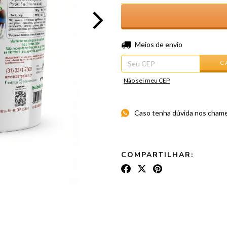
Entregas para o CEP:
Meios de envio
C
Não sei meu CEP
Caso tenha dúvida nos cham
COMPARTILHAR: