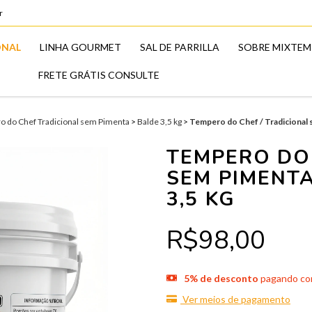
r
ONAL
LINHA GOURMET
SAL DE PARRILLA
SOBRE MIXTEM
FRETE GRÁTIS CONSULTE
 do Chef Tradicional sem Pimenta
>
Balde 3,5 kg
>
Tempero do Chef / Tradicional 
TEMPERO DO 
SEM PIMENT
3,5 KG
R$98,00
5% de desconto
pagando com
Ver meios de pagamento